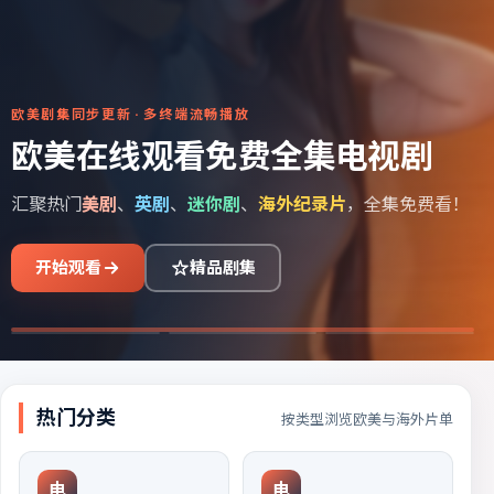
欧美剧集同步更新 · 多终端流畅播放
欧美在线观看免费全集电视剧
汇聚热门
美剧
、
英剧
、
迷你剧
、
海外纪录片
，全集免费看！
开始观看
精品剧集
深海的迷局
今日精选
热门分类
按类型浏览欧美与海外片单
电
电