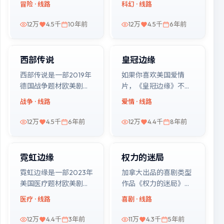
冒险
· 线路
科幻
· 线路
2016年发行，支持欧美
2020年发行，支持欧
在线观看免费全集电视
美在线观看免费全集电
12万
4.5千
10年前
12万
4.5千
6年前
剧，全集免费浏览（以
视剧，全集免费浏览
99:05
45:08
页面说明为准）。
（以页面说明为准）。
精选
精选
西部传说
皇冠边缘
西部传说是一部2019年
如果你喜欢美国爱情
德国战争题材欧美剧
片，《皇冠边缘》不容
集，讲述人物在权力、
错过：多条故事线并行
战争
· 线路
爱情
· 线路
真相与抉择之间的博
推进，结局留有回味。
弈。支持欧美在线观看
现已收录于欧美在线观
12万
4.5千
6年前
12万
4.4千
8年前
免费全集电视剧，全集
看免费全集电视剧片
99:42
55:37
连贯观看，节奏紧凑、
单，点击即播。
反转不断。
精选
精选
霓虹边缘
权力的迷局
霓虹边缘是一部2023年
加拿大出品的喜剧类型
美国医疗题材欧美剧
作品《权力的迷局》，
集，讲述人物在权力、
以高密度叙事与电影级
医疗
· 线路
喜剧
· 线路
真相与抉择之间的博
画面见长。本站提供欧
弈。支持欧美在线观看
美在线观看免费全集电
12万
4.4千
3年前
11万
4.3千
5年前