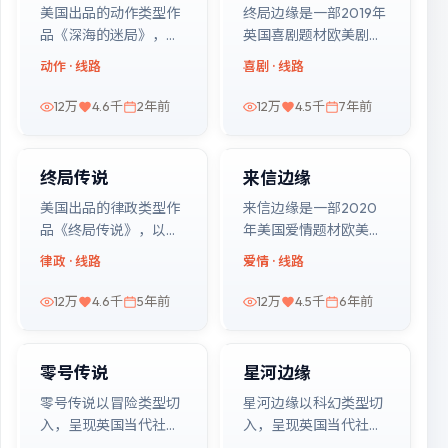
美国出品的动作类型作
终局边缘是一部2019年
品《深海的迷局》，以
英国喜剧题材欧美剧
高密度叙事与电影级画
集，讲述人物在权力、
动作
· 线路
喜剧
· 线路
面见长。本站提供欧美
真相与抉择之间的博
在线观看免费全集电视
弈。支持欧美在线观看
12万
4.6千
2年前
12万
4.5千
7年前
剧资源，适合一次性追
免费全集电视剧，全集
58:38
45:46
完全集。
连贯观看，节奏紧凑、
反转不断。
精选
精选
终局传说
来信边缘
美国出品的律政类型作
来信边缘是一部2020
品《终局传说》，以高
年美国爱情题材欧美剧
密度叙事与电影级画面
集，讲述人物在权力、
律政
· 线路
爱情
· 线路
见长。本站提供欧美在
真相与抉择之间的博
线观看免费全集电视剧
弈。支持欧美在线观看
12万
4.6千
5年前
12万
4.5千
6年前
资源，适合一次性追完
免费全集电视剧，全集
99:55
99:13
全集。
连贯观看，节奏紧凑、
反转不断。
精选
精选
零号传说
星河边缘
零号传说以冒险类型切
星河边缘以科幻类型切
入，呈现英国当代社会
入，呈现英国当代社会
与个体命运的碰撞。
与个体命运的碰撞。