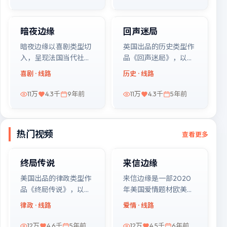
免费全集电视剧，全集
视剧资源，适合一次性
99:47
51:15
连贯观看，节奏紧凑、
追完全集。
反转不断。
精选
精选
暗夜边缘
回声迷局
暗夜边缘以喜剧类型切
英国出品的历史类型作
入，呈现法国当代社会
品《回声迷局》，以高
与个体命运的碰撞。
密度叙事与电影级画面
喜剧
· 线路
历史
· 线路
2017年发行，支持欧美
见长。本站提供欧美在
在线观看免费全集电视
线观看免费全集电视剧
11万
4.3千
9年前
11万
4.3千
5年前
剧，全集免费浏览（以
资源，适合一次性追完
页面说明为准）。
全集。
热门视频
查看更多
58:38
45:46
热门
热门
终局传说
来信边缘
美国出品的律政类型作
来信边缘是一部2020
品《终局传说》，以高
年美国爱情题材欧美剧
密度叙事与电影级画面
集，讲述人物在权力、
律政
· 线路
爱情
· 线路
见长。本站提供欧美在
真相与抉择之间的博
线观看免费全集电视剧
弈。支持欧美在线观看
12万
4.6千
5年前
12万
4.5千
6年前